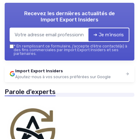
Recevez les dernières actualités de
Import Export Insiders
➔ Je m'inscris
*
En remplissant ce formulaire, j’accepte d’être contacté(e) à
des fins commerciales par Import Export Insiders et ses
partenaires.
Import Export Insiders
Ajoutez-nous à vos sources préférées sur Google
Parole d'experts