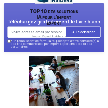
TOP 10 des solutions
IA pour l'import
Téléchargez gratuitement le livre blanc
export
➔ Télécharger
Import Export Insiders — 2026
*
En remplissant ce formulaire, j’accepte d’être contacté(e) à
des fins commerciales par Import Export Insiders et ses
partenaires.