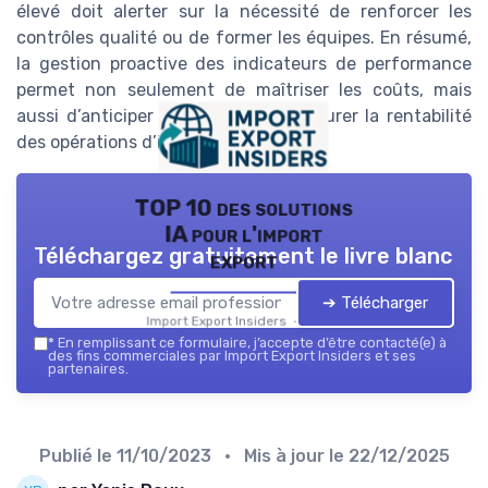
élevé doit alerter sur la nécessité de renforcer les
contrôles qualité ou de former les équipes. En résumé,
la gestion proactive des indicateurs de performance
permet non seulement de maîtriser les coûts, mais
aussi d’anticiper les risques et d’assurer la rentabilité
des opérations d’import-export.
TOP 10 des solutions
IA pour l'import
Téléchargez gratuitement le livre blanc
export
➔ Télécharger
Import Export Insiders — 2026
*
En remplissant ce formulaire, j’accepte d’être contacté(e) à
des fins commerciales par Import Export Insiders et ses
partenaires.
Publié le
11/10/2023
• Mis à jour le
22/12/2025