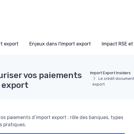
t export
Enjeux dans l'import export
Impact RSE et
uriser vos paiements
Import Export Insiders
Le crédit document
 export
export
os paiements d’import export : rôle des banques, types
s pratiques.