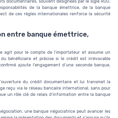
its documentaires, souvent désignées par le sigle RUU,
responsabilités de la banque émettrice, de la banque
pect de ces règles internationales renforce la sécurité
on entre banque émettrice,
e agit pour le compte de l’importateur et assume un
u bénéficiaire et précise si le crédit est irrévocable
 confirmé ajoute l’engagement d’une seconde banque,
l’ouverture du crédit documentaire et lui transmet la
sage reçu via le réseau bancaire international, sans pour
ue un rôle clé de relais d’information entre la banque
 négociation, une banque négociatrice peut avancer les
xamine la présentation des documents et s’assure qu’ils