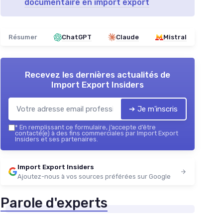
documentaire en import export
Résumer
ChatGPT
Claude
Mistral
Recevez les dernières actualités de
Import Export Insiders
➔ Je m'inscris
*
En remplissant ce formulaire, j’accepte d’être
contacté(e) à des fins commerciales par Import Export
Insiders et ses partenaires.
Import Export Insiders
Ajoutez-nous à vos sources préférées sur Google
Parole d'experts