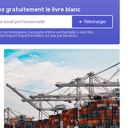
z gratuitement le livre blanc
➔ Télécharger
 ce formulaire, j’accepte d’être contacté(e) à des fins
ar Import Export Insiders et ses partenaires.