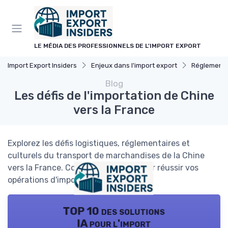
Panneau de gestion des cookies
LE MÉDIA DES PROFESSIONNELS DE L'IMPORT EXPORT
Import Export Insiders
Enjeux dans l'import export
Réglementat
Blog
Les défis de l'importation de Chine
vers la France
Explorez les défis logistiques, réglementaires et
culturels du transport de marchandises de la Chine
vers la France. Conseils pratiques pour réussir vos
opérations d'import-export.
TOP 10 des solutions
IA pour l'import