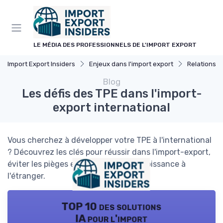
Panneau de gestion des cookies
LE MÉDIA DES PROFESSIONNELS DE L'IMPORT EXPORT
Import Export Insiders
Enjeux dans l'import export
Relations I
Blog
Les défis des TPE dans l'import-
export international
Vous cherchez à développer votre TPE à l'international
? Découvrez les clés pour réussir dans l'import-export,
éviter les pièges et optimiser votre croissance à
l'étranger.
TOP 10 des solutions
IA pour l'import