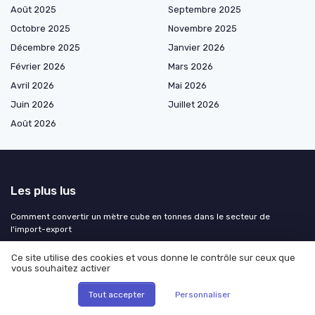
Août 2025
Septembre 2025
Octobre 2025
Novembre 2025
Décembre 2025
Janvier 2026
Février 2026
Mars 2026
Avril 2026
Mai 2026
Juin 2026
Juillet 2026
Août 2026
Les plus lus
Comment convertir un mètre cube en tonnes dans le secteur de
l'import-export
Trouver un grossiste de produits algériens en France
Ce site utilise des cookies et vous donne le contrôle sur ceux que
Comprendre le certificat EUR.1 pour les douanes
vous souhaitez activer
Comprendre la livraison de tabac depuis le Luxembourg
Tout accepter
Personnaliser
Comprendre le rôle du DAE dans les procédures douanières