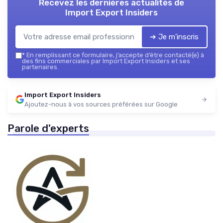
Recevez les dernières actualités de
Import Export Insiders
➔ Je m'inscris
*
En remplissant ce formulaire, j’accepte d’être contacté(e) à
des fins commerciales par Import Export Insiders et ses
partenaires.
Import Export Insiders
Ajoutez-nous à vos sources préférées sur Google
Parole d'experts