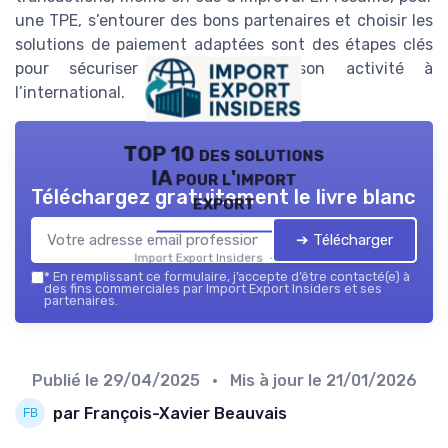
une TPE, s’entourer des bons partenaires et choisir les
solutions de paiement adaptées sont des étapes clés
pour sécuriser et développer son activité à
l’international.
TOP 10 des solutions
IA pour l'import
Téléchargez gratuitement le livre blanc
export
➔ Télécharger
Import Export Insiders — 2026
*
En remplissant ce formulaire, j’accepte d’être contacté(e) à
des fins commerciales par Import Export Insiders et ses
partenaires.
Publié le
29/04/2025
• Mis à jour le
21/01/2026
par François-Xavier Beauvais