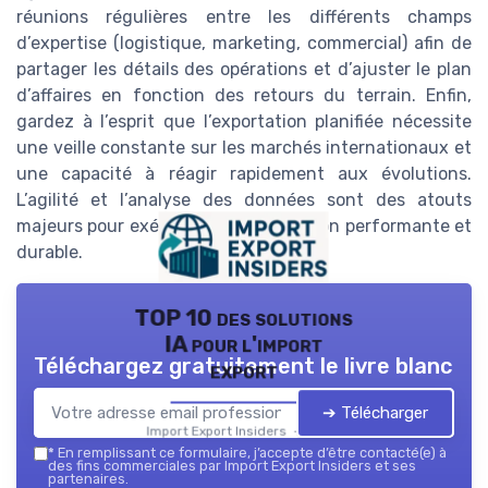
réunions régulières entre les différents champs
d’expertise (logistique, marketing, commercial) afin de
partager les détails des opérations et d’ajuster le plan
d’affaires en fonction des retours du terrain. Enfin,
gardez à l’esprit que l’exportation planifiée nécessite
une veille constante sur les marchés internationaux et
une capacité à réagir rapidement aux évolutions.
L’agilité et l’analyse des données sont des atouts
majeurs pour exécuter une exportation performante et
durable.
TOP 10 des solutions
IA pour l'import
Téléchargez gratuitement le livre blanc
export
➔ Télécharger
Import Export Insiders — 2026
*
En remplissant ce formulaire, j’accepte d’être contacté(e) à
des fins commerciales par Import Export Insiders et ses
partenaires.