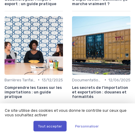
export : un guide pratique
marche vraiment ?
•
•
Barrières Tarifaires
13/12/2025
Documentation & Conformité
12/06/2025
Comprendre les taxes sur les
Les secrets de l'importation
importations : un guide
et exportation : douanes et
pratique
formalités
Ce site utilise des cookies et vous donne le contrôle sur ceux que
vous souhaitez activer
Les articles par date
Tout accepter
Personnaliser