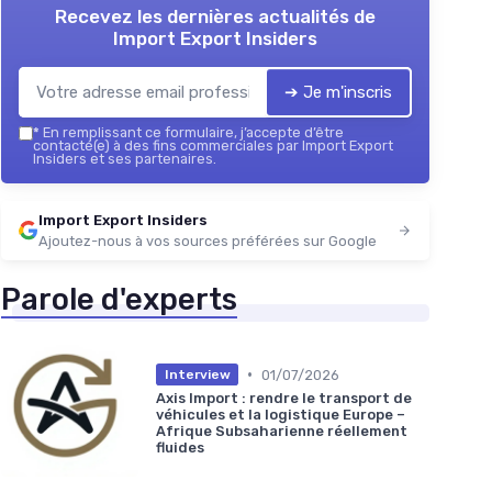
Recevez les dernières actualités de
Import Export Insiders
➔ Je m'inscris
*
En remplissant ce formulaire, j’accepte d’être
contacté(e) à des fins commerciales par Import Export
Insiders et ses partenaires.
Import Export Insiders
Ajoutez-nous à vos sources préférées sur Google
Parole d'experts
•
01/07/2026
Interview
Axis Import : rendre le transport de
véhicules et la logistique Europe –
Afrique Subsaharienne réellement
fluides