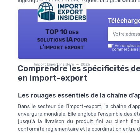
logistiques, la gestion des risques, la digitalisation
Télécharge
TOP 10 des
solutions IA pour
l'import export
*
En remplissant
commerciales p
Import Export Insiders — 2026
Comprendre les spécificités d
en import-export
Les rouages essentiels de la chaîne d’
Dans le secteur de l’import-export, la chaîne d’a
envergure mondiale. Elle englobe l’ensemble des ét
jusqu’à la livraison du produit fini au client fi
conformité réglementaire et la coordination entre d