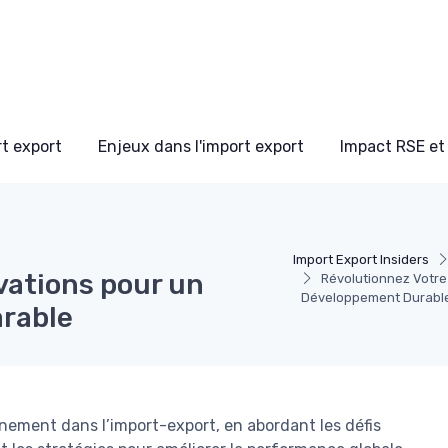
t export
Enjeux dans l'import export
Impact RSE et
Import Export Insiders
vations pour un
Révolutionnez Votre
Développement Durable
rable
nement dans l’import-export, en abordant les défis