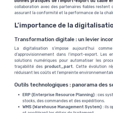
bonnes pratiques de l’import-export du câble e
collaboration avec des partenaires fiables restent d
assurant la conformité et la performance de la chaî
L’importance de la digitalisati
Transformation digitale : un levier inc
La digitalisation s’impose aujourd’hui com
d’approvisionnement dans l’import-export. Les 
solutions numériques pour automatiser les proces
traçabilité des
product_part
. Cette évolution r
réduisant les coûts et l’empreinte environnemental
Outils technologiques : panorama des so
ERP (Enterprise Resource Planning)
: ces sys
stocks, des commandes et des expéditions.
WMS (Warehouse Management System)
: ils 
et accélérant les délais de traitement.