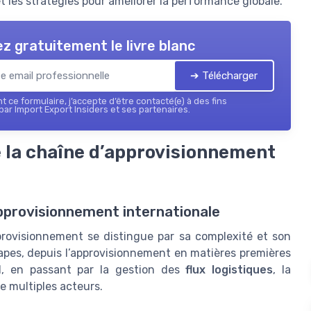
 et les stratégies pour améliorer la performance globale.
z gratuitement le livre blanc
➔ Télécharger
 ce formulaire, j’accepte d’être contacté(e) à des fins
ar Import Export Insiders et ses partenaires.
e la chaîne d’approvisionnement
approvisionnement internationale
pprovisionnement se distingue par sa complexité et son
apes, depuis l’approvisionnement en matières premières
nal, en passant par la gestion des
flux logistiques
, la
e multiples acteurs.