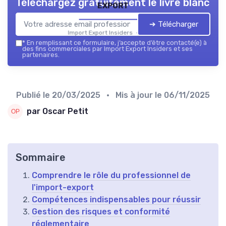
Téléchargez gratuitement le livre blanc
export
➔ Télécharger
Import Export Insiders — 2026
*
En remplissant ce formulaire, j’accepte d’être contacté(e) à
des fins commerciales par Import Export Insiders et ses
partenaires.
Publié le
20/03/2025
• Mis à jour le
06/11/2025
par Oscar Petit
Sommaire
Comprendre le rôle du professionnel de
l'import-export
Compétences indispensables pour réussir
Gestion des risques et conformité
réglementaire