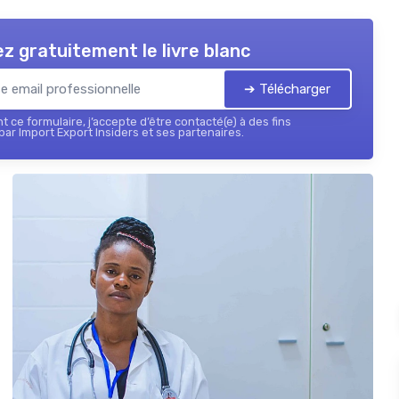
z gratuitement le livre blanc
➔ Télécharger
 ce formulaire, j’accepte d’être contacté(e) à des fins
ar Import Export Insiders et ses partenaires.