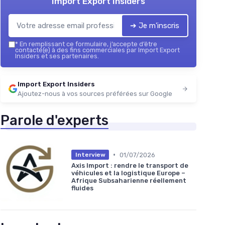
Import Export Insiders
➔ Je m'inscris
*
En remplissant ce formulaire, j’accepte d’être
contacté(e) à des fins commerciales par Import Export
Insiders et ses partenaires.
Import Export Insiders
Ajoutez-nous à vos sources préférées sur Google
Parole d'experts
•
01/07/2026
Interview
Axis Import : rendre le transport de
véhicules et la logistique Europe –
Afrique Subsaharienne réellement
fluides