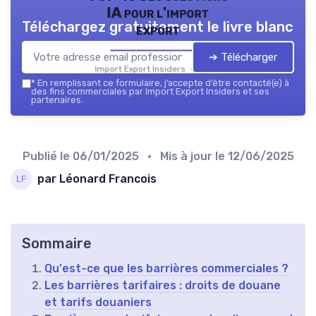
IA pour l'import
Téléchargez gratuitement le livre blanc
export
➔ Télécharger
Import Export Insiders — 2026
*
En remplissant ce formulaire, j’accepte d’être contacté(e) à
des fins commerciales par Import Export Insiders et ses
partenaires.
Publié le
06/01/2025
• Mis à jour le
12/06/2025
par Léonard Francois
Sommaire
Qu'est-ce que les barrières commerciales ?
Les barrières tarifaires : droits de douane
et tarifs douaniers