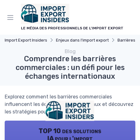
Panneau de gestion des cookies
LE MÉDIA DES PROFESSIONNELS DE L'IMPORT EXPORT
Import Export Insiders
Enjeux dans l'import export
Barrières Ta
Blog
Comprendre les barrières
commerciales : un défi pour les
échanges internationaux
Explorez comment les barrières commerciales
influencent les échanges internationaux et découvrez
les stratégies pour les surmonter.
TOP 10 des solutions
IA pour l'import