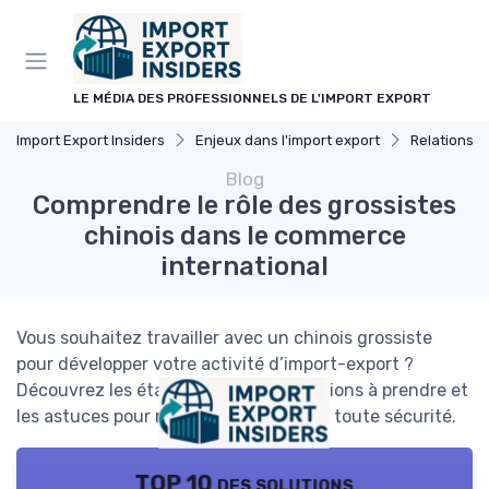
Panneau de gestion des cookies
LE MÉDIA DES PROFESSIONNELS DE L'IMPORT EXPORT
Import Export Insiders
Enjeux dans l'import export
Relations I
Blog
Comprendre le rôle des grossistes
chinois dans le commerce
international
Vous souhaitez travailler avec un chinois grossiste
pour développer votre activité d’import-export ?
Découvrez les étapes clés, les précautions à prendre et
les astuces pour réussir vos achats en toute sécurité.
TOP 10 des solutions