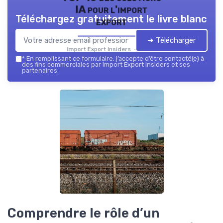
IA pour l'import
Téléchargez gratuitement le livre blanc
export
➔ Télécharger
Import Export Insiders — 2026
*
En remplissant ce formulaire, j’accepte d’être contacté(e) à
des fins commerciales par Import Export Insiders et ses
partenaires.
Comprendre le rôle d’un