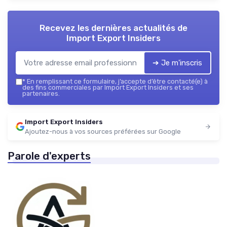
Recevez les dernières actualités de
Import Export Insiders
➔ Je m'inscris
*
En remplissant ce formulaire, j’accepte d’être contacté(e) à
des fins commerciales par Import Export Insiders et ses
partenaires.
Import Export Insiders
Ajoutez-nous à vos sources préférées sur Google
Parole d'experts