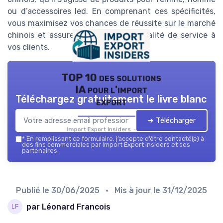
ou d’accessoires led. En comprenant ces spécificités,
vous maximisez vos chances de réussite sur le marché
chinois et assurez une meilleure qualité de service à
vos clients.
TOP 10 des solutions
IA pour l'import
Téléchargez gratuitement le livre blanc
export
➔ Télécharger
Import Export Insiders — 2026
*
En remplissant ce formulaire, j’accepte d’être contacté(e) à
des fins commerciales par Import Export Insiders et ses
partenaires.
Publié le
30/06/2025
• Mis à jour le
31/12/2025
par Léonard Francois