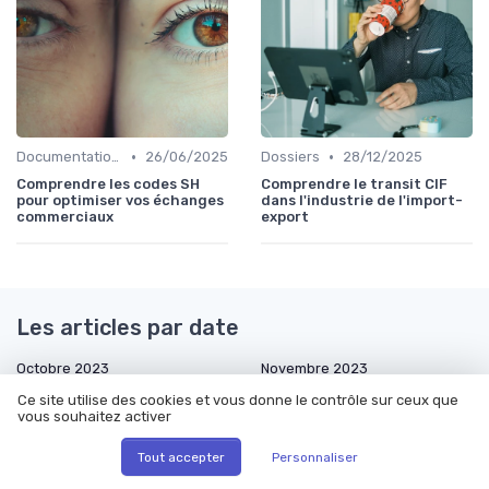
•
•
Documentation & Conformité
26/06/2025
Dossiers
28/12/2025
Comprendre les codes SH
Comprendre le transit CIF
pour optimiser vos échanges
dans l'industrie de l'import-
commerciaux
export
Les articles par date
Octobre 2023
Novembre 2023
Décembre 2023
Janvier 2024
Ce site utilise des cookies et vous donne le contrôle sur ceux que
vous souhaitez activer
Février 2024
Mars 2024
Décembre 2024
Janvier 2025
Tout accepter
Personnaliser
Février 2025
Mars 2025