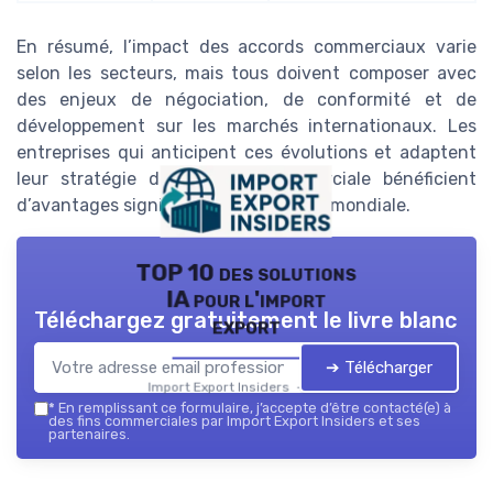
En résumé, l’impact des accords commerciaux varie
selon les secteurs, mais tous doivent composer avec
des enjeux de négociation, de conformité et de
développement sur les marchés internationaux. Les
entreprises qui anticipent ces évolutions et adaptent
leur stratégie de politique commerciale bénéficient
d’avantages significatifs sur la scène mondiale.
TOP 10 des solutions
IA pour l'import
Téléchargez gratuitement le livre blanc
export
➔ Télécharger
Import Export Insiders — 2026
*
En remplissant ce formulaire, j’accepte d’être contacté(e) à
des fins commerciales par Import Export Insiders et ses
partenaires.