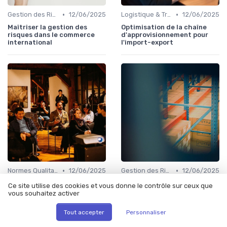
•
•
Gestion des Risques
12/06/2025
Logistique & Transport
12/06/2025
Maîtriser la gestion des
Optimisation de la chaîne
risques dans le commerce
d'approvisionnement pour
international
l'import-export
•
•
Normes Qualitatives
12/06/2025
Gestion des Risques
12/06/2025
Comprendre les normes de
Comprendre les facteurs de
Ce site utilise des cookies et vous donne le contrôle sur ceux que
qualité essentielles pour
coût dans l'import-export
vous souhaitez activer
l'exportation
Tout accepter
Personnaliser