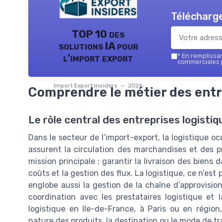
Télécharge
TOP 10 des
solutions IA pour
l'import export
*
En remplissant
commerciales p
Import Export Insiders — 2026
Comprendre le métier des entr
Le rôle central des entreprises logisti
Dans le secteur de l’import-export, la logistique o
assurent la circulation des marchandises et des pr
mission principale : garantir la livraison des biens 
coûts et la gestion des flux. La logistique, ce n’est
englobe aussi la gestion de la chaîne d’approvisi
coordination avec les prestataires logistique et 
logistique en Ile-de-France, à Paris ou en région
nature des produits, la destination ou le mode de tra