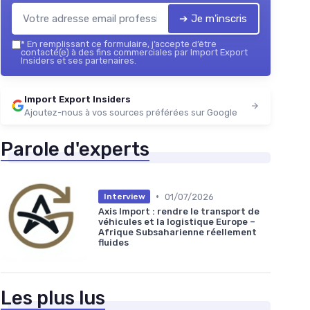
➔ Je m'inscris
*
En remplissant ce formulaire, j’accepte d’être
contacté(e) à des fins commerciales par Import Export
Insiders et ses partenaires.
Import Export Insiders
Ajoutez-nous à vos sources préférées sur Google
Parole d'experts
•
01/07/2026
Interview
Axis Import : rendre le transport de
véhicules et la logistique Europe –
Afrique Subsaharienne réellement
fluides
Les plus lus