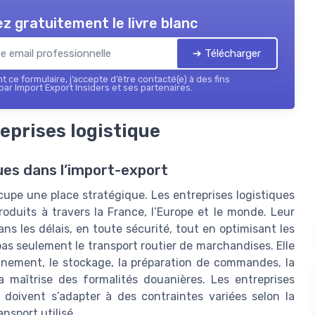
z gratuitement le livre blanc
➔ Télécharger
 ce formulaire, j’accepte d’être contacté(e) à des fins
ar Import Export Insiders et ses partenaires.
eprises logistique
ques dans l’import-export
ccupe une place stratégique. Les entreprises logistiques
oduits à travers la France, l’Europe et le monde. Leur
dans les délais, en toute sécurité, tout en optimisant les
 pas seulement le transport routier de marchandises. Elle
onnement, le stockage, la préparation de commandes, la
la maîtrise des formalités douanières. Les entreprises
, doivent s’adapter à des contraintes variées selon la
nsport utilisé.