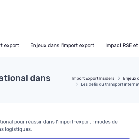
t export
Enjeux dans l'import export
Impact RSE et
national dans
Import Export Insiders
Enjeux d
Les défis du transport internat
t
tional pour réussir dans l’import-export : modes de
s logistiques.