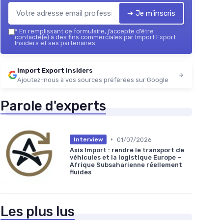
➔ Je m'inscris
*
En remplissant ce formulaire, j’accepte d’être
contacté(e) à des fins commerciales par Import Export
Insiders et ses partenaires.
Import Export Insiders
Ajoutez-nous à vos sources préférées sur Google
Parole d'experts
•
01/07/2026
Interview
Axis Import : rendre le transport de
véhicules et la logistique Europe –
Afrique Subsaharienne réellement
fluides
Les plus lus