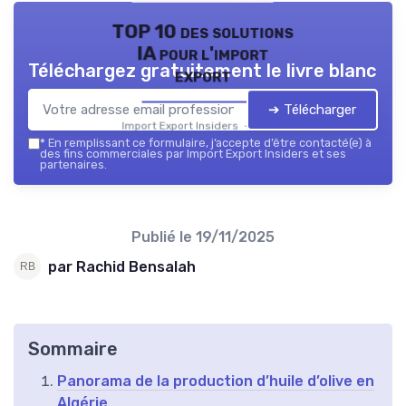
TOP 10 des solutions
IA pour l'import
Téléchargez gratuitement le livre blanc
export
➔ Télécharger
Import Export Insiders — 2026
*
En remplissant ce formulaire, j’accepte d’être contacté(e) à
des fins commerciales par Import Export Insiders et ses
partenaires.
Publié le
19/11/2025
par Rachid Bensalah
Sommaire
Panorama de la production d’huile d’olive en
Algérie