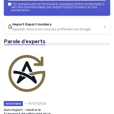
*
En remplissant ce formulaire, j’accepte d’être contacté(e) à
des fins commerciales par Import Export Insiders et ses
partenaires.
Import Export Insiders
Ajoutez-nous à vos sources préférées sur Google
Parole d'experts
•
01/07/2026
Interview
Axis Import : rendre le
transport de véhicules et la