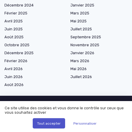
Décembre 2024
Janvier 2025
Février 2025
Mars 2025
Avril 2025
Mai 2025
Juin 2025
Juillet 2025
Août 2025
Septembre 2025
Octobre 2025
Novembre 2025
Décembre 2025
Janvier 2026
Février 2026
Mars 2026
Avril 2026
Mai 2026
Juin 2026
Juillet 2026
Août 2026
Ce site utilise des cookies et vous donne le contrôle sur ceux que
Les plus lus
vous souhaitez activer
Tout accepter
Personnaliser
Comment convertir un mètre cube en tonnes dans le secteur de
l'import-export