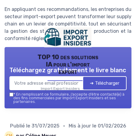
En appliquant ces recommandations, les entreprises du
secteur import-export peuvent transformer leur supply
chain en un levier de compétitivité, tout en sécurisant
la gestion des stocks, la planification production et la
conformité réglementaire.
TOP 10 des solutions
IA pour l'import
Téléchargez gratuitement le livre blanc
export
➔ Télécharger
Import Export Insiders — 2026
*
En remplissant ce formulaire, j’accepte d’être contacté(e) à
des fins commerciales par Import Export Insiders et ses
partenaires.
Publié le
31/07/2025
• Mis à jour le
01/02/2026
par Céline Meyer