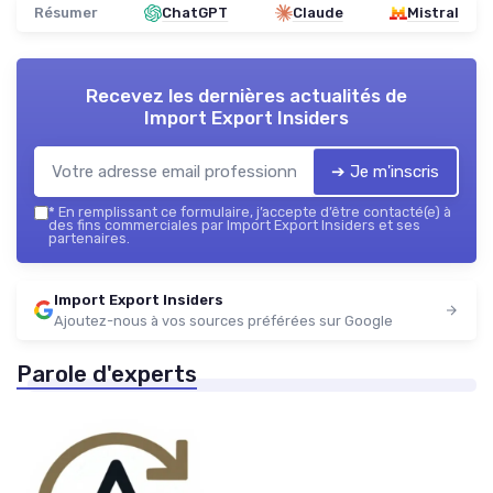
Résumer
ChatGPT
Claude
Mistral
Recevez les dernières actualités de
Import Export Insiders
➔ Je m'inscris
*
En remplissant ce formulaire, j’accepte d’être contacté(e) à
des fins commerciales par Import Export Insiders et ses
partenaires.
Import Export Insiders
Ajoutez-nous à vos sources préférées sur Google
Parole d'experts