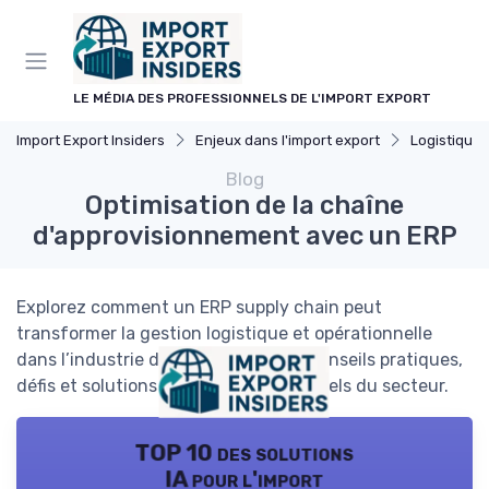
Panneau de gestion des cookies
LE MÉDIA DES PROFESSIONNELS DE L'IMPORT EXPORT
Import Export Insiders
Enjeux dans l'import export
Logistique 
Blog
Optimisation de la chaîne
d'approvisionnement avec un ERP
Explorez comment un ERP supply chain peut
transformer la gestion logistique et opérationnelle
dans l’industrie de l’import-export. Conseils pratiques,
défis et solutions pour les professionnels du secteur.
TOP 10 des solutions
IA pour l'import