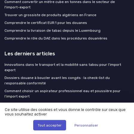
Comment convertir un mètre cube en tonnes dans le secteur de
l'import-export
Trouver un grossiste de produits algériens en France
Comprendre le certificat EUR.1 pour les douanes
Comprendre la livraison de tabac depuis le Luxembourg
Comprendre le rôle du DAE dans les procédures douanières
Les derniers articles
Innovations dans le transport et la mobilité sans tabou pour l’import
export
Dossiers douane à boucler avant les congés : la check-list du
responsable conformité
Comment choisir un aspirateur professionnel eau et poussière pour
l’import export
Optimiser l’usage des diables pour escalier dans la logistique d’import
Ce site utilise des cookies et vous donne le contrôle sur ceux que
export
vous souhaitez activer
Optimiser l’usage des diables pour escalier dans la logistique import
export
Tout accepter
Personnaliser