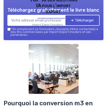
IA pour l'import
Téléchargez gratuitement le livre blanc
export
➔ Télécharger
Import Export Insiders — 2026
*
En remplissant ce formulaire, j’accepte d’être contacté(e) à
des fins commerciales par Import Export Insiders et ses
partenaires.
Pourquoi la conversion m3 en