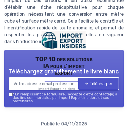
l’impact de ces erreurs. Il est aussi recommandé
d’établir une fiche récapitulative pour chaque
opération nécessitant une conversion entre mètre
cube et surface mètre carré. Cela facilite le contrôle et
l’identification rapide de toute anomalie, et permet de
respecter les pratiques professionnelles en vigueur
dans l’industrie internationale.
TOP 10 des solutions
IA pour l'import
Téléchargez gratuitement le livre blanc
export
➔ Télécharger
Import Export Insiders — 2026
*
En remplissant ce formulaire, j’accepte d’être contacté(e) à
des fins commerciales par Import Export Insiders et ses
partenaires.
Publié le
04/11/2025