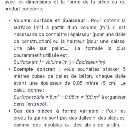
avec les dimensions et la forme de la pièce ou du
produit concerné.
Volume, surface et épaisseur :
Pour obtenir la
2
3
surface (m
) à partir d’un volume (m
), il est
nécessaire de connaître l’épaisseur (pour une dalle
de construction) ou la hauteur (pour une caisse,
une pile sur pallet…). La formule la plus
couramment utilisée est :
2
3
Surface (m
) = Volume (m
) ÷ Épaisseur (m)
Exemple concret :
vous souhaitez stocker 5
mètres cubes de dalles de béton, chaque dalle
ayant une épaisseur de 0,05 mètre (5 cm). Le
calcul donne :
3
2
Surface totale = 5 m
÷ 0,05 m = 100 m
à organiser
dans l’entrepôt.
Cas des pièces à forme variable :
Pour les
produits qui ne sont pas des dalles ni des plaques,
comme des meubles ou des abris de jardin, il