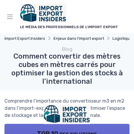
Panneau de gestion des cookies
LE MÉDIA DES PROFESSIONNELS DE L'IMPORT EXPORT
Import Export Insiders
Enjeux dans l'import export
Logistique 
Blog
Comment convertir des mètres
cubes en mètres carrés pour
optimiser la gestion des stocks à
l’international
Comprendre l’importance du convertisseur m3 en m2
dans l’import-export : astuces pour optimiser l’espace
de stockage et la logistique internationale.
TOP 10 des solutions