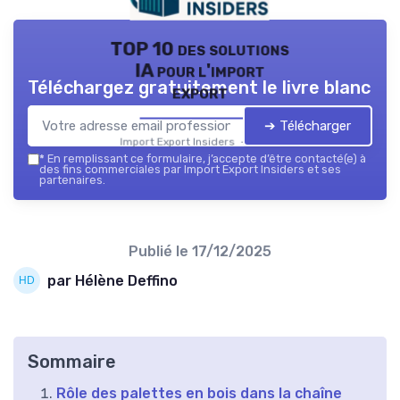
TOP 10 des solutions
IA pour l'import
Téléchargez gratuitement le livre blanc
export
➔ Télécharger
Import Export Insiders — 2026
*
En remplissant ce formulaire, j’accepte d’être contacté(e) à
des fins commerciales par Import Export Insiders et ses
partenaires.
Publié le
17/12/2025
par Hélène Deffino
Sommaire
Rôle des palettes en bois dans la chaîne