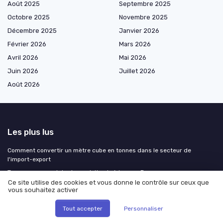
Août 2025
Septembre 2025
Octobre 2025
Novembre 2025
Décembre 2025
Janvier 2026
Février 2026
Mars 2026
Avril 2026
Mai 2026
Juin 2026
Juillet 2026
Août 2026
Les plus lus
Comment convertir un mètre cube en tonnes dans le secteur de
l'import-export
Trouver un grossiste de produits algériens en France
Ce site utilise des cookies et vous donne le contrôle sur ceux que
Comprendre le certificat EUR.1 pour les douanes
vous souhaitez activer
Comprendre la livraison de tabac depuis le Luxembourg
Tout accepter
Personnaliser
Comprendre le rôle du DAE dans les procédures douanières