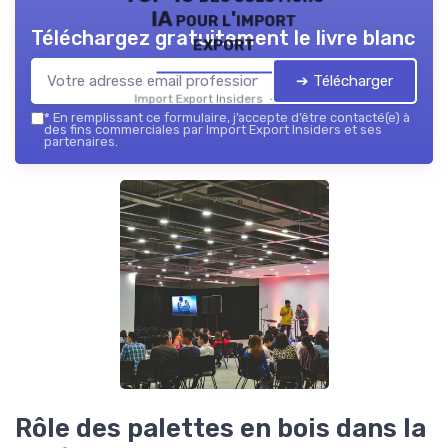
IA pour l'import
Téléchargez gratuitement le livre blanc
export
➔ Télécharger
Import Export Insiders — 2026
*
En remplissant ce formulaire, j’accepte d’être contacté(e) à
des fins commerciales par Import Export Insiders et ses
partenaires.
Rôle des palettes en bois dans la