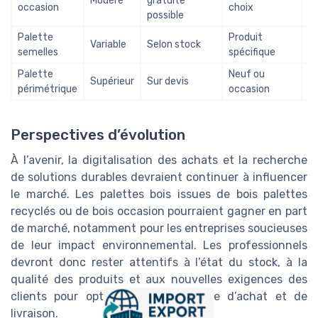
Modéré
gratuite
E
occasion
choix
possible
Palette
Produit
Variable
Selon stock
S
semelles
spécifique
Palette
Neuf ou
Supérieur
Sur devis
Sp
périmétrique
occasion
Perspectives d’évolution
À l’avenir, la digitalisation des achats et la recherche
de solutions durables devraient continuer à influencer
le marché. Les palettes bois issues de bois palettes
recyclés ou de bois occasion pourraient gagner en part
de marché, notamment pour les entreprises soucieuses
de leur impact environnemental. Les professionnels
devront donc rester attentifs à l’état du stock, à la
qualité des produits et aux nouvelles exigences des
clients pour optimiser leur stratégie d’achat et de
livraison.