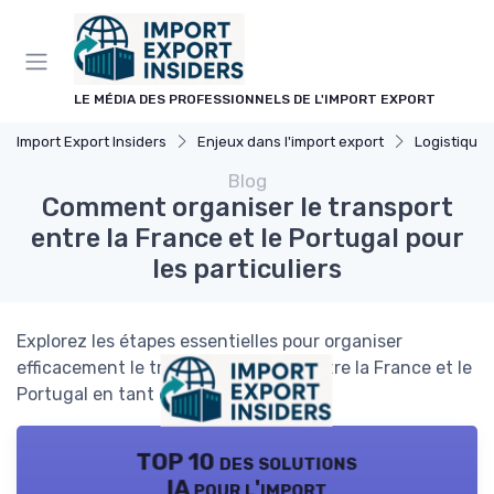
Panneau de gestion des cookies
LE MÉDIA DES PROFESSIONNELS DE L'IMPORT EXPORT
Import Export Insiders
Enjeux dans l'import export
Logistique 
Blog
Comment organiser le transport
entre la France et le Portugal pour
les particuliers
Explorez les étapes essentielles pour organiser
efficacement le transport de biens entre la France et le
Portugal en tant que particulier.
TOP 10 des solutions
IA pour l'import