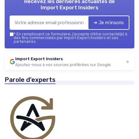
Recevez les dernières actualités de
Import Export Insiders
➔ Je m'inscris
*
En remplissant ce formulaire, j’accepte d’être contacté(e) à
des fins commerciales par Import Export Insiders et ses
partenaires.
Import Export Insiders
Ajoutez-nous à vos sources préférées sur Google
Parole d'experts