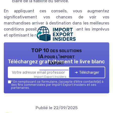
claire de la fiabilité du service.
En appliquant ces conseils, vous augmentez
significativement vos chances de voir vos
marchandises arriver à destination dans les meilleures
conditions possibles, tout en minimisant les imprévus
et optimisant le rapport qualité-prix.
TOP 10 des solutions
IA pour l'import
Téléchargez gratuitement le livre blanc
export
➔ Télécharger
Import Export Insiders — 2026
*
En remplissant ce formulaire, j’accepte d’être contacté(e) à
des fins commerciales par Import Export Insiders et ses
partenaires.
Publié le
22/09/2025