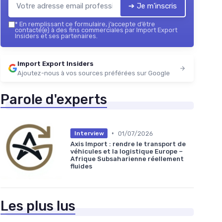
➔ Je m'inscris
*
En remplissant ce formulaire, j’accepte d’être
contacté(e) à des fins commerciales par Import Export
Insiders et ses partenaires.
Import Export Insiders
Ajoutez-nous à vos sources préférées sur Google
Parole d'experts
•
01/07/2026
Interview
Axis Import : rendre le transport de
véhicules et la logistique Europe –
Afrique Subsaharienne réellement
fluides
Les plus lus