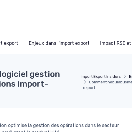
t export
Enjeux dans l'import export
Impact RSE et
ogiciel gestion
Import Export Insiders
E
tions import-
Comment nebulabusiness 
export
on optimise la gestion des opérations dans le secteur