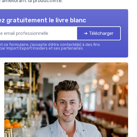
n améliorant la productivité.
z gratuitement le livre blanc
➔ Télécharger
 ce formulaire, j’accepte d’être contacté(e) à des fins
ar Import Export Insiders et ses partenaires.