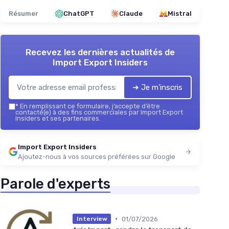
Résumer
ChatGPT
Claude
Mistral
Recevez les dernières actualités de
Import Export Insiders
➔ Je m'inscris
*
En remplissant ce formulaire, j’accepte d’être
contacté(e) à des fins commerciales par Import Export
Insiders et ses partenaires.
Import Export Insiders
Ajoutez-nous à vos sources préférées sur Google
Parole d'experts
•
01/07/2026
Interview