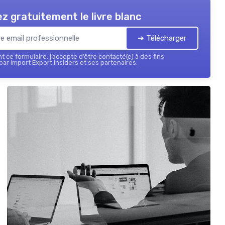
z gratuitement le livre blanc
➔ Télécharger
 ce formulaire, j’accepte d’être contacté(e) à des fins
ar Import Export Insiders et ses partenaires.