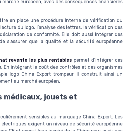
du marché européen, avec des conséquences financières
ttre en place une procédure interne de vérification du
cture du logo, l’analyse des lettres, la vérification des
éclaration de conformité. Elle doit aussi intégrer des
 de s’assurer que la qualité et la sécurité européenne
chat revente les plus rentables
permet d’intégrer ces
. En intégrant le coût des contrôles et des organismes
mple logo China Export trompeur. Il construit ainsi un
lement au marché européen.
s médicaux, jouets et
ticulièrement sensibles au marquage China Export. Les
s électriques exigent un niveau de sécurité européenne
ogo CE et export logo inspiré de la Chine peut avoir des