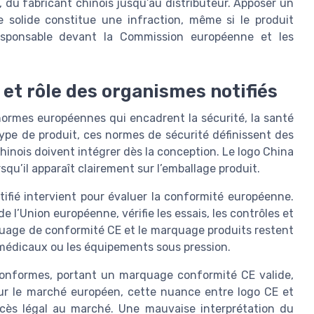
 du fabricant chinois jusqu’au distributeur. Apposer un
solide constitue une infraction, même si le produit
responsable devant la Commission européenne et les
et rôle des organismes notifiés
ormes européennes qui encadrent la sécurité, la santé
ype de produit, ces normes de sécurité définissent des
hinois doivent intégrer dès la conception. Le logo China
qu’il apparaît clairement sur l’emballage produit.
ifié intervient pour évaluer la conformité européenne.
 l’Union européenne, vérifie les essais, les contrôles et
quage de conformité CE et le marquage produits restent
s médicaux ou les équipements sous pression.
 conformes, portant un marquage conformité CE valide,
ur le marché européen, cette nuance entre logo CE et
accès légal au marché. Une mauvaise interprétation du