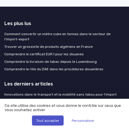
Les plus lus
Comment convertir un mètre cube en tonnes dans le secteur de
l'import-export
Trouver un grossiste de produits algériens en France
Comprendre le certificat EUR.1 pour les douanes
Comprendre la livraison de tabac depuis le Luxembourg
Comprendre le rôle du DAE dans les procédures douanières
Les derniers articles
Innovations dans le transport et la mobilité sans tabou pour l’import
export
Ce site utilise des cookies et vous donne le contrôle sur ceux que
Dossiers douane à boucler avant les congés : la check-list du
vous souhaitez activer
responsable conformité
Comment choisir un aspirateur professionnel eau et poussière pour
Tout accepter
Personnaliser
l’import export