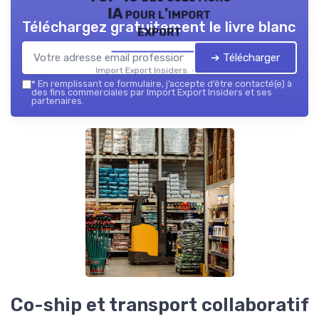
IA pour l'import
Téléchargez gratuitement le livre blanc
export
➔ Télécharger
Import Export Insiders — 2026
*
En remplissant ce formulaire, j’accepte d’être contacté(e) à
des fins commerciales par Import Export Insiders et ses
partenaires.
Co-ship et transport collaboratif