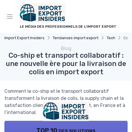
Panneau de gestion des cookies
LE MÉDIA DES PROFESSIONNELS DE L'IMPORT EXPORT
Import Export Insiders
Tendances import export
Tech
Co-s
Blog
Co-ship et transport collaboratif :
une nouvelle ère pour la livraison de
colis en import export
Comment le co-ship et le transport collaboratif
transforment la livraison de colis, la supply chain et la
satisfaction client dans l’import export, en France et à
l’international.
TOP 10 des solutions