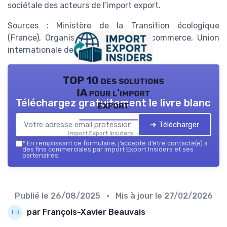
sociétale des acteurs de l’import export.
Sources : Ministère de la Transition écologique
(France), Organisation mondiale du commerce, Union
internationale des transports routiers.
TOP 10 des solutions
IA pour l'import
Téléchargez gratuitement le livre blanc
export
➔ Télécharger
Import Export Insiders — 2026
*
En remplissant ce formulaire, j’accepte d’être contacté(e) à
des fins commerciales par Import Export Insiders et ses
partenaires.
Publié le
26/08/2025
• Mis à jour le
27/02/2026
par François-Xavier Beauvais