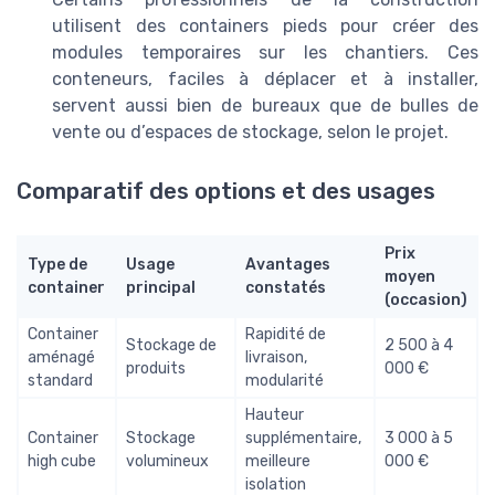
utilisent des containers pieds pour créer des
modules temporaires sur les chantiers. Ces
conteneurs, faciles à déplacer et à installer,
servent aussi bien de bureaux que de bulles de
vente ou d’espaces de stockage, selon le projet.
Comparatif des options et des usages
Prix
Type de
Usage
Avantages
moyen
container
principal
constatés
(occasion)
Container
Rapidité de
Stockage de
2 500 à 4
aménagé
livraison,
produits
000 €
standard
modularité
Hauteur
Container
Stockage
supplémentaire,
3 000 à 5
high cube
volumineux
meilleure
000 €
isolation