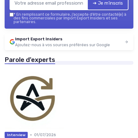
➔ Je m'inscris
*
En remplissant ce formulaire, j’accepte d’être contacté(e) à
des fins commerciales par Import Export Insiders et ses
partenaires.
Import Export Insiders
Ajoutez-nous à vos sources préférées sur Google
Parole d'experts
•
01/07/2026
Interview