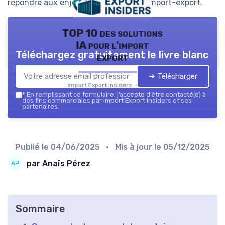
répondre aux enjeux logistiques de l’import-export.
TOP 10 des solutions
IA pour l'import
Téléchargez gratuitement le livre blanc
export
➔ Télécharger
Import Export Insiders — 2026
*
En remplissant ce formulaire, j’accepte d’être contacté(e) à
des fins commerciales par Import Export Insiders et ses
partenaires.
Publié le
04/06/2025
• Mis à jour le
05/12/2025
par Anaïs Pérez
Sommaire