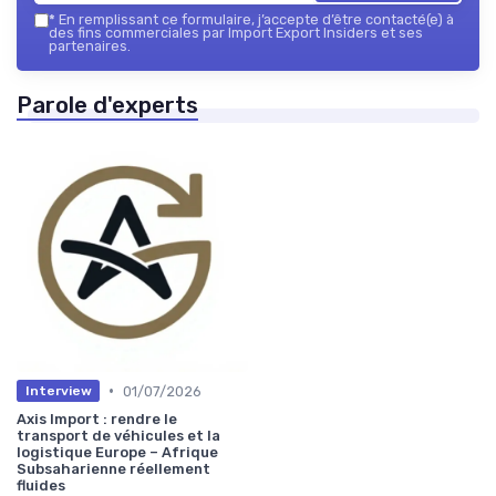
*
En remplissant ce formulaire, j’accepte d’être contacté(e) à
des fins commerciales par Import Export Insiders et ses
partenaires.
Parole d'experts
•
01/07/2026
Interview
Axis Import : rendre le
transport de véhicules et la
logistique Europe – Afrique
Subsaharienne réellement
fluides