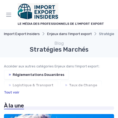
Panneau de gestion des cookies
LE MÉDIA DES PROFESSIONNELS DE L'IMPORT EXPORT
Import Export Insiders
Enjeux dans l'import export
Stratégies
Blog
Stratégies Marchés
Accéder aux autres catégories Enjeux dans l'import export :
»
Réglementations Douanières
»
Logistique & Transport
»
Taux de Change
Tout voir
»
Relations Internationales
»
Barrières Tarifaires
À la une
»
Gestion des Risques
»
Normes Qualitatives
»
Documentation & Conformité