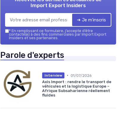
Import Export Insiders
➔ Je m'inscris
*
En remplissant ce formulaire, j’accepte d’être
contacté(e) à des fins commerciales par Import Export
Insiders et ses partenaires.
Parole d'experts
•
01/07/2026
Interview
Axis Import : rendre le transport de
véhicules et la logistique Europe –
Afrique Subsaharienne réellement
fluides