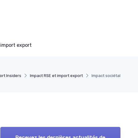
 import export
ort Insiders
Impact RSE et import export
Impact sociétal
Recevez les dernières actualités de