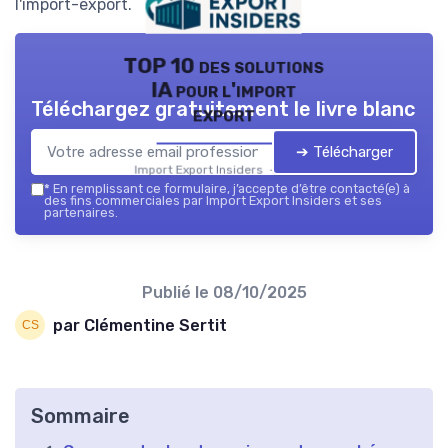
l'import-export.
TOP 10 des solutions
IA pour l'import
Téléchargez gratuitement le livre blanc
export
➔ Télécharger
Import Export Insiders — 2026
*
En remplissant ce formulaire, j’accepte d’être contacté(e) à
des fins commerciales par Import Export Insiders et ses
partenaires.
Publié le
08/10/2025
par Clémentine Sertit
Sommaire