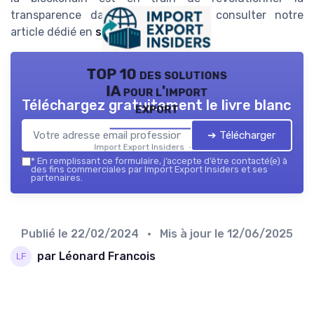
transparence dans l'import-export, consulter notre
article dédié en
suivant ce lien
.
TOP 10 des solutions
IA pour l'import
Téléchargez gratuitement le livre blanc
export
➔ Télécharger
Import Export Insiders — 2026
*
En remplissant ce formulaire, j’accepte d’être contacté(e) à
des fins commerciales par Import Export Insiders et ses
partenaires.
Publié le
22/02/2024
• Mis à jour le
12/06/2025
par Léonard Francois