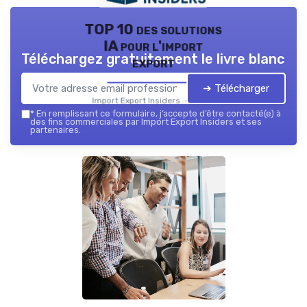
TOP 10 des solutions
IA pour l'import
Téléchargez gratuitement le livre blanc
export
➔ Télécharger
Import Export Insiders — 2026
*
En remplissant ce formulaire, j’accepte d’être contacté(e) à
des fins commerciales par Import Export Insiders et ses
partenaires.