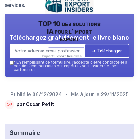
services.
TOP 10 des solutions
IA pour l'import
Téléchargez gratuitement le livre blanc
export
➔ Télécharger
Import Export Insiders — 2026
*
En remplissant ce formulaire, j’accepte d’être contacté(e) à
des fins commerciales par Import Export Insiders et ses
partenaires.
Publié le
06/12/2024
• Mis à jour le
29/11/2025
par Oscar Petit
Sommaire