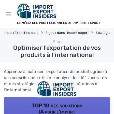
Panneau de gestion des cookies
LE MÉDIA DES PROFESSIONNELS DE L'IMPORT EXPORT
Import Export Insiders
Enjeux dans l'import export
Stratégies
Blog
Optimiser l'exportation de vos
produits à l'international
Apprenez à maîtriser l’exportation de produits grâce à
des conseils concrets, une analyse des défis courants
et des stratégies pour optimiser vos opérations à
l’international.
TOP 10 des solutions
IA pour l'import