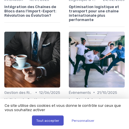
Intégration des Chaînes de
Optimisation logistique et
Blocs dans l'Import-Export:
transport pour une chaîne
Révolution ou Évolution?
internationale plus
performante
•
•
Gestion des Risques
12/06/2025
Évènements
21/10/2025
Maîtriser la Gestion des
Les Stratégies de
Risques en Import-Export
Diversification des Marchés
Ce site utilise des cookies et vous donne le contrôle sur ceux que
pour une Performance
en Import-Export: S'Adapter
vous souhaitez activer
Optimale
pour Prospérer
Tout accepter
Personnaliser