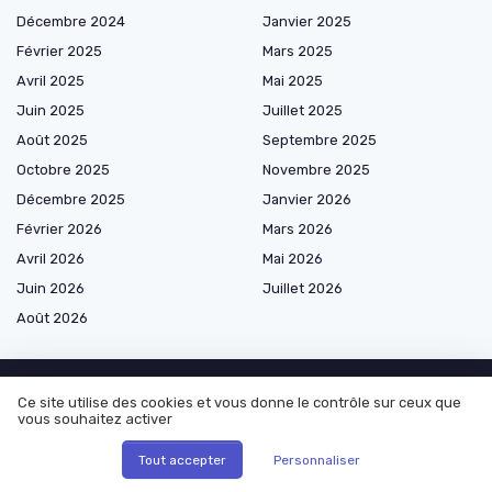
Décembre 2024
Janvier 2025
Février 2025
Mars 2025
Avril 2025
Mai 2025
Juin 2025
Juillet 2025
Août 2025
Septembre 2025
Octobre 2025
Novembre 2025
Décembre 2025
Janvier 2026
Février 2026
Mars 2026
Avril 2026
Mai 2026
Juin 2026
Juillet 2026
Août 2026
Ce site utilise des cookies et vous donne le contrôle sur ceux que
vous souhaitez activer
Les plus lus
Tout accepter
Personnaliser
Comment convertir un mètre cube en tonnes dans le secteur de
l'import-export