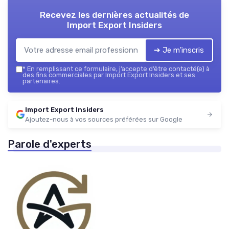
Recevez les dernières actualités de
Import Export Insiders
➔ Je m'inscris
*
En remplissant ce formulaire, j’accepte d’être contacté(e) à
des fins commerciales par Import Export Insiders et ses
partenaires.
Import Export Insiders
Ajoutez-nous à vos sources préférées sur Google
Parole d'experts