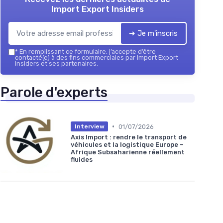
Import Export Insiders
➔ Je m'inscris
*
En remplissant ce formulaire, j’accepte d’être
contacté(e) à des fins commerciales par Import Export
Insiders et ses partenaires.
Parole d'experts
•
01/07/2026
Interview
Axis Import : rendre le transport de
véhicules et la logistique Europe –
Afrique Subsaharienne réellement
fluides