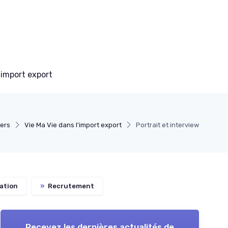
 import export
ders
Vie Ma Vie dans l'import export
Portrait et interview
ation
»
Recrutement
Recevez les dernières actualités de