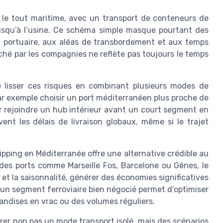
te le tout maritime, avec un transport de conteneurs de
usqu’à l’usine. Ce schéma simple masque pourtant des
ion portuaire, aux aléas de transbordement et aux temps
ffiché par les compagnies ne reflète pas toujours le temps
 lisser ces risques en combinant plusieurs modes de
r exemple choisir un port méditerranéen plus proche de
r rejoindre un hub intérieur avant un court segment en
ent les délais de livraison globaux, même si le trajet
pping en Méditerranée offre une alternative crédible au
à des ports comme Marseille Fos, Barcelone ou Gênes, le
 et la saisonnalité, générer des économies significatives
t, un segment ferroviaire bien négocié permet d’optimiser
andises en vrac ou des volumes réguliers.
arer non pas un mode transport isolé, mais des scénarios