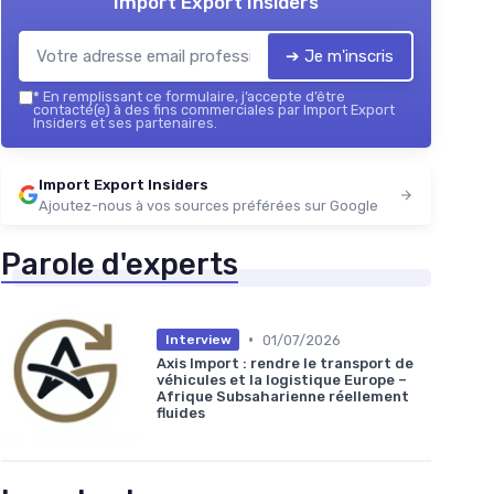
Import Export Insiders
➔ Je m'inscris
*
En remplissant ce formulaire, j’accepte d’être
contacté(e) à des fins commerciales par Import Export
Insiders et ses partenaires.
Import Export Insiders
Ajoutez-nous à vos sources préférées sur Google
Parole d'experts
•
01/07/2026
Interview
Axis Import : rendre le transport de
véhicules et la logistique Europe –
Afrique Subsaharienne réellement
fluides