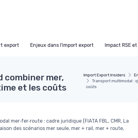
t export
Enjeux dans l'import export
Impact RSE et
d combiner mer,
Import Export Insiders
En
Transport multimodal : q
 time et les coûts
coûts
al mer‑fer‑route : cadre juridique (FIATA FBL, CMR, La
ison des scénarios mer seule, mer + rail, mer + route,