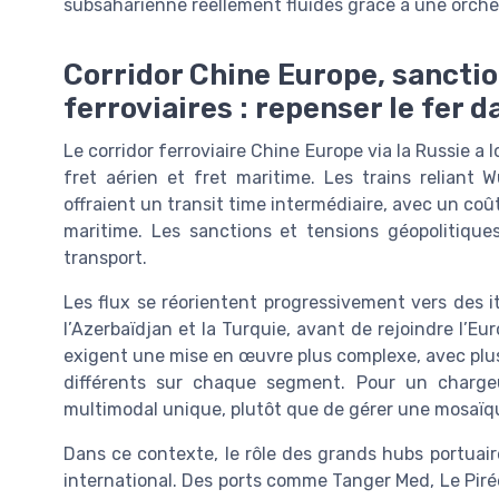
subsaharienne réellement fluides grâce à une orche
Corridor Chine Europe, sanctio
ferroviaires : repenser le fer 
Le corridor ferroviaire Chine Europe via la Russie a
fret aérien et fret maritime. Les trains relian
offraient un transit time intermédiaire, avec un coût 
maritime. Les sanctions et tensions géopolitiqu
transport.
Les flux se réorientent progressivement vers des i
l’Azerbaïdjan et la Turquie, avant de rejoindre l’Eu
exigent une mise en œuvre plus complexe, avec plus
différents sur chaque segment. Pour un chargeu
multimodal unique, plutôt que de gérer une mosaïqu
Dans ce contexte, le rôle des grands hubs portuaire
international. Des ports comme Tanger Med, Le Pir