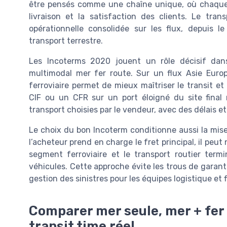
être pensés comme une chaîne unique, où chaque 
livraison et la satisfaction des clients. Le tran
opérationnelle consolidée sur les flux, depuis 
transport terrestre.
Les Incoterms 2020 jouent un rôle décisif dans 
multimodal mer fer route. Sur un flux Asie Eur
ferroviaire permet de mieux maîtriser le transit et 
CIF ou un CFR sur un port éloigné du site final 
transport choisies par le vendeur, avec des délais e
Le choix du bon Incoterm conditionne aussi la mis
l’acheteur prend en charge le fret principal, il peut
segment ferroviaire et le transport routier term
véhicules. Cette approche évite les trous de garanti
gestion des sinistres pour les équipes logistique et 
Comparer mer seule, mer + fer e
transit time réel