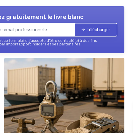
z gratuitement le livre blanc
➔ Télécharger
 ce formulaire, j’accepte d’être contacté(e) à des fins
ar Import Export Insiders et ses partenaires.