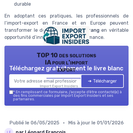
durable
En adoptant ces pratiques, les professionnels de
l’import-export en France et en Europe peuvent
transformer le défi des
colis boomerang
en véritable
opportunité d’innovation et de performance.
TOP 10 des solutions
IA pour l'import
Téléchargez gratuitement le livre blanc
export
➔ Télécharger
Import Export Insiders — 2026
*
En remplissant ce formulaire, j’accepte d’être contacté(e) à
des fins commerciales par Import Export Insiders et ses
partenaires.
Publié le
06/05/2025
• Mis à jour le
01/01/2026
par Léonard Francois