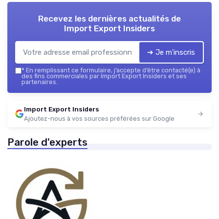
Recevez les dernières actualités de
Import Export Insiders
➔ Je m'inscris
*
En remplissant ce formulaire, j’accepte d’être contacté(e) à
des fins commerciales par Import Export Insiders et ses
partenaires.
Import Export Insiders
Ajoutez-nous à vos sources préférées sur Google
Parole d'experts