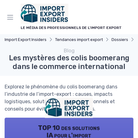
Panneau de gestion des cookies
LE MÉDIA DES PROFESSIONNELS DE L'IMPORT EXPORT
Import Export Insiders
Tendances import export
Dossiers
Blog
Les mystères des colis boomerang
dans le commerce international
Explorez le phénomène du colis boomerang dans
l’industrie de l’import-export : causes, impacts
logistiques, solutions pour les professionnels et
conseils pour éviter les retours inutiles.
TOP 10 des solutions
IA pour l'import