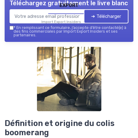
Téléchargez gratuitement le livre blanc
export
➔ Télécharger
Import Export Insiders — 2026
*
En remplissant ce formulaire, j’accepte d’être contacté(e) à
des fins commerciales par Import Export Insiders et ses
partenaires.
Définition et origine du colis
boomerang