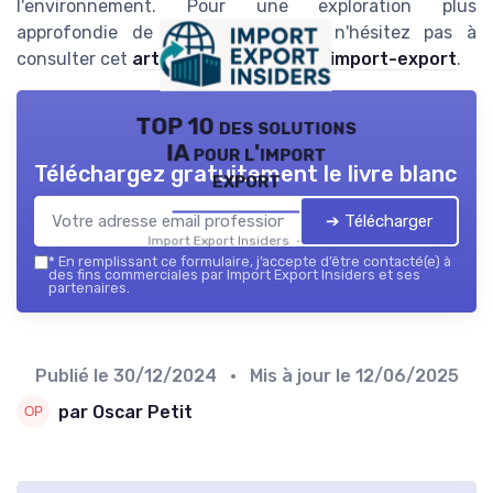
l'environnement. Pour une exploration plus
approfondie de ces phénomènes, n'hésitez pas à
consulter cet
article sur l'avenir de l'import-export
.
TOP 10 des solutions
IA pour l'import
Téléchargez gratuitement le livre blanc
export
➔ Télécharger
Import Export Insiders — 2026
*
En remplissant ce formulaire, j’accepte d’être contacté(e) à
des fins commerciales par Import Export Insiders et ses
partenaires.
Publié le
30/12/2024
• Mis à jour le
12/06/2025
par Oscar Petit