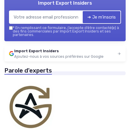
Import Export Insiders
➔ Je m'inscris
*
En remplissant ce formulaire, j’accepte d’être contacté(e) à
des fins commerciales par Import Export Insiders et ses
partenaires.
Import Export Insiders
Ajoutez-nous à vos sources préférées sur Google
Parole d'experts