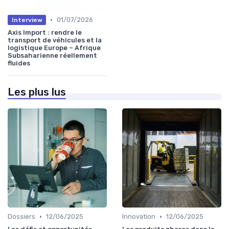
•
01/07/2026
Interview
Axis Import : rendre le
transport de véhicules et la
logistique Europe – Afrique
Subsaharienne réellement
fluides
Les plus lus
•
•
Dossiers
12/06/2025
Innovation
12/06/2025