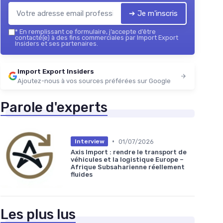
➔ Je m'inscris
*
En remplissant ce formulaire, j’accepte d’être
contacté(e) à des fins commerciales par Import Export
Insiders et ses partenaires.
Import Export Insiders
Ajoutez-nous à vos sources préférées sur Google
Parole d'experts
•
01/07/2026
Interview
Axis Import : rendre le transport de
véhicules et la logistique Europe –
Afrique Subsaharienne réellement
fluides
Les plus lus