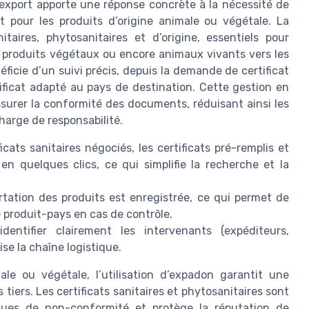
t-export apporte une réponse concrète à la nécessité de
 pour les produits d’origine animale ou végétale. La
itaires, phytosanitaires et d’origine, essentiels pour
s, produits végétaux ou encore animaux vivants vers les
éficie d’un suivi précis, depuis la demande de certificat
ificat adapté au pays de destination. Cette gestion en
ssurer la conformité des documents, réduisant ainsi les
harge de responsabilité.
ficats sanitaires négociés, les certificats pré-remplis et
en quelques clics, ce qui simplifie la recherche et la
rtation des produits est enregistrée, ce qui permet de
e produit-pays en cas de contrôle.
identifier clairement les intervenants (expéditeurs,
ise la chaîne logistique.
ale ou végétale, l’utilisation d’expadon garantit une
tiers. Les certificats sanitaires et phytosanitaires sont
ques de non-conformité et protège la réputation de