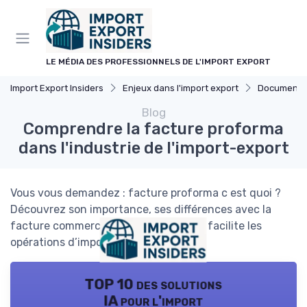
Panneau de gestion des cookies
LE MÉDIA DES PROFESSIONNELS DE L'IMPORT EXPORT
Import Export Insiders
Enjeux dans l'import export
Documentatio
Blog
Comprendre la facture proforma
dans l'industrie de l'import-export
Vous vous demandez : facture proforma c est quoi ?
Découvrez son importance, ses différences avec la
facture commerciale et comment elle facilite les
opérations d’import-export.
TOP 10 des solutions
IA pour l'import