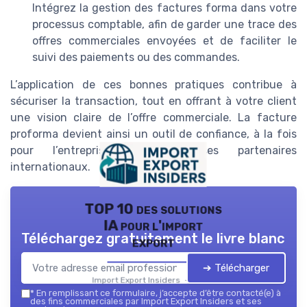
Intégrez la gestion des factures forma dans votre
processus comptable, afin de garder une trace des
offres commerciales envoyées et de faciliter le
suivi des paiements ou des commandes.
L’application de ces bonnes pratiques contribue à
sécuriser la transaction, tout en offrant à votre client
une vision claire de l’offre commerciale. La facture
proforma devient ainsi un outil de confiance, à la fois
pour l’entreprise et pour ses partenaires
internationaux.
TOP 10 des solutions
IA pour l'import
Téléchargez gratuitement le livre blanc
export
➔ Télécharger
Import Export Insiders — 2026
*
En remplissant ce formulaire, j’accepte d’être contacté(e) à
des fins commerciales par Import Export Insiders et ses