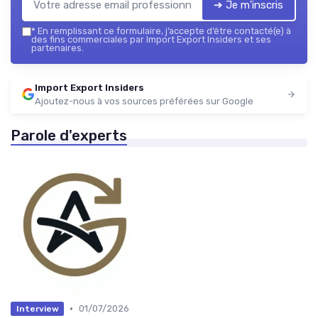
➔ Je m'inscris
*
En remplissant ce formulaire, j’accepte d’être contacté(e) à
des fins commerciales par Import Export Insiders et ses
partenaires.
Import Export Insiders
Ajoutez-nous à vos sources préférées sur Google
Parole d'experts
•
01/07/2026
Interview