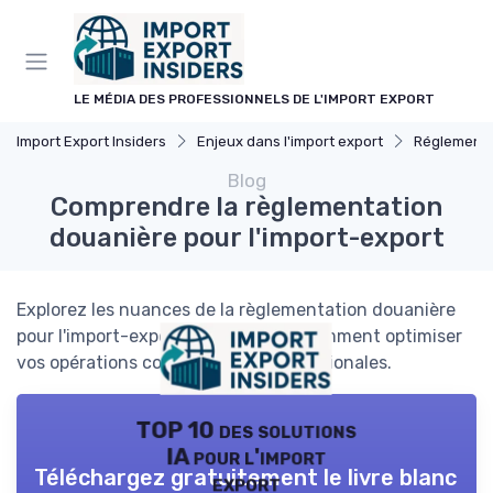
Panneau de gestion des cookies
LE MÉDIA DES PROFESSIONNELS DE L'IMPORT EXPORT
Import Export Insiders
Enjeux dans l'import export
Réglementat
Blog
Comprendre la règlementation
douanière pour l'import-export
Explorez les nuances de la règlementation douanière
pour l'import-export et découvrez comment optimiser
vos opérations commerciales internationales.
TOP 10 des solutions
IA pour l'import
Téléchargez gratuitement le livre blanc
export