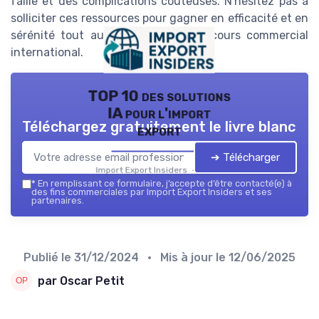
faille et des complications coûteuses. N'hésitez pas à
solliciter ces ressources pour gagner en efficacité et en
sérénité tout au long de votre parcours commercial
international.
TOP 10 des solutions
IA pour l'import
Téléchargez gratuitement le livre blanc
export
➔ Télécharger
Import Export Insiders — 2026
*
En remplissant ce formulaire, j’accepte d’être contacté(e) à
des fins commerciales par Import Export Insiders et ses
partenaires.
Publié le
31/12/2024
• Mis à jour le
12/06/2025
par Oscar Petit