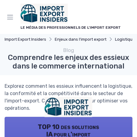
Panneau de gestion des cookies
LE MÉDIA DES PROFESSIONNELS DE L'IMPORT EXPORT
Import Export Insiders
Enjeux dans l'import export
Logistique 
Blog
Comprendre les enjeux des essieux
dans le commerce international
Explorez comment les essieux influencent la logistique,
la conformité et la compétitivité dans le secteur de
l'import-export. Conseils pratiques pour optimiser vos
opérations.
TOP 10 des solutions
IA pour l'import