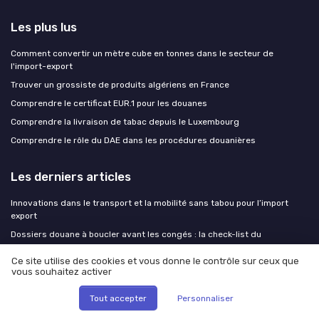
Les plus lus
Comment convertir un mètre cube en tonnes dans le secteur de
l'import-export
Trouver un grossiste de produits algériens en France
Comprendre le certificat EUR.1 pour les douanes
Comprendre la livraison de tabac depuis le Luxembourg
Comprendre le rôle du DAE dans les procédures douanières
Les derniers articles
Innovations dans le transport et la mobilité sans tabou pour l’import
export
Dossiers douane à boucler avant les congés : la check-list du
responsable conformité
Ce site utilise des cookies et vous donne le contrôle sur ceux que
Comment choisir un aspirateur professionnel eau et poussière pour
vous souhaitez activer
l’import export
Optimiser l’usage des diables pour escalier dans la logistique d’import
Tout accepter
Personnaliser
export