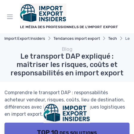
Panneau de gestion des cookies
LE MÉDIA DES PROFESSIONNELS DE L'IMPORT EXPORT
Import Export Insiders
Tendances import export
Tech
Le t
Blog
Le transport DAP expliqué :
maîtriser les risques, coûts et
responsabilités en import export
Comprendre le transport DAP : responsabilités
acheteur vendeur, risques, coûts, lieu de destination,
différences avec DDP et bonnes pratiques logistiques
en import export.
TOP 10 des solutions