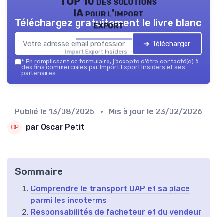
TOP 10 des solutions
IA pour l'import
Téléchargez gratuitement le livre blanc
export
➔ Télécharger
Import Export Insiders — 2026
*
En remplissant ce formulaire, j’accepte d’être contacté(e) à
des fins commerciales par Import Export Insiders et ses
partenaires.
Publié le
13/08/2025
• Mis à jour le
23/02/2026
par Oscar Petit
Sommaire
Comprendre le transport DAP et sa place
parmi les incoterms
Responsabilités de l’acheteur et du vendeur