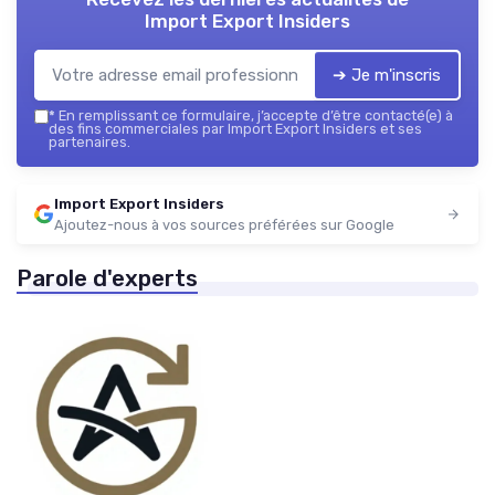
Import Export Insiders
➔ Je m'inscris
*
En remplissant ce formulaire, j’accepte d’être contacté(e) à
des fins commerciales par Import Export Insiders et ses
partenaires.
Import Export Insiders
Ajoutez-nous à vos sources préférées sur Google
Parole d'experts