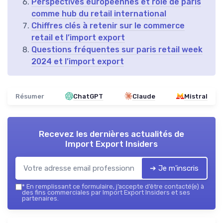
Perspectives européennes et rôle de paris
comme hub du retail international
Chiffres clés à retenir sur le commerce
retail et l’import export
Questions fréquentes sur paris retail week
2024 et l’import export
Résumer
ChatGPT
Claude
Mistral
Recevez les dernières actualités de
Import Export Insiders
➔ Je m'inscris
*
En remplissant ce formulaire, j’accepte d’être contacté(e) à
des fins commerciales par Import Export Insiders et ses
partenaires.