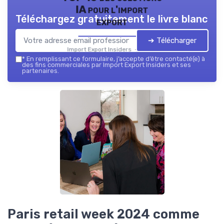
IA pour l'import
Téléchargez gratuitement le livre blanc
export
➔ Télécharger
Import Export Insiders — 2026
*
En remplissant ce formulaire, j’accepte d’être contacté(e) à
des fins commerciales par Import Export Insiders et ses
partenaires.
Paris retail week 2024 comme