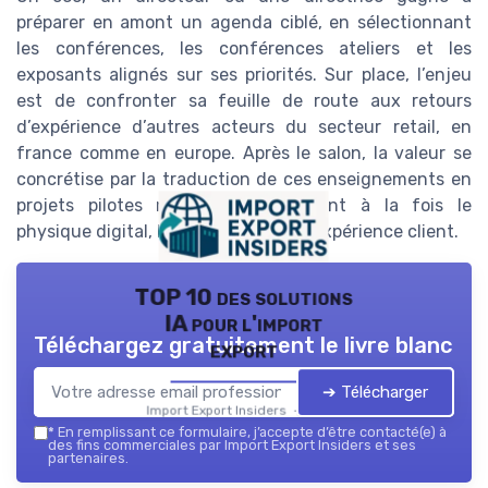
préparer en amont un agenda ciblé, en sélectionnant
les conférences, les conférences ateliers et les
exposants alignés sur ses priorités. Sur place, l’enjeu
est de confronter sa feuille de route aux retours
d’expérience d’autres acteurs du secteur retail, en
france comme en europe. Après le salon, la valeur se
concrétise par la traduction de ces enseignements en
projets pilotes mesurables, intégrant à la fois le
physique digital, la supply chain et l’expérience client.
TOP 10 des solutions
IA pour l'import
Téléchargez gratuitement le livre blanc
export
➔ Télécharger
Import Export Insiders — 2026
*
En remplissant ce formulaire, j’accepte d’être contacté(e) à
des fins commerciales par Import Export Insiders et ses
partenaires.