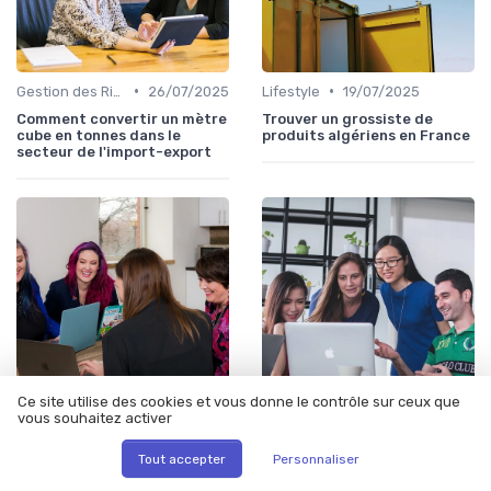
•
•
Gestion des Risques
26/07/2025
Lifestyle
19/07/2025
Comment convertir un mètre
Trouver un grossiste de
cube en tonnes dans le
produits algériens en France
secteur de l'import-export
Ce site utilise des cookies et vous donne le contrôle sur ceux que
vous souhaitez activer
•
•
Réglementations Douanières
12/06/2025
Logistique & Transport
12/06/2025
Comprendre le certificat
Comprendre la livraison de
Tout accepter
Personnaliser
EUR.1 pour les douanes
tabac depuis le Luxembourg