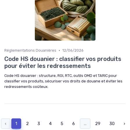
•
Réglementations Douanières
12/06/2026
Code HS douanier : classifier vos produits
pour éviter les redressements
Code HS douanier : structure, RGI, RTC, outils OMD et TARIC pour
classifier vos produits, sécuriser vos droits de douane et éviter les
redressements coûteux.
‹
1
2
3
4
5
6
...
29
30
›