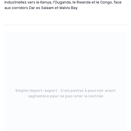
industrielles vers le Kenya, l’Ouganda, le Rwanda et le Congo, face
aux corridors Dar es Salaam et Walvis Bay.
Emploi import-export : trois postes à pourvoir avant
septembre pour ne pas rater la rentrée